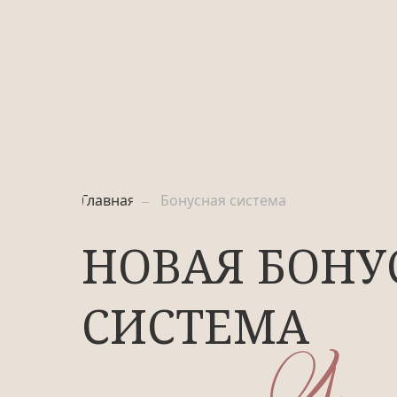
Главная
Бонусная система
НОВАЯ БОНУ
СИСТЕМА