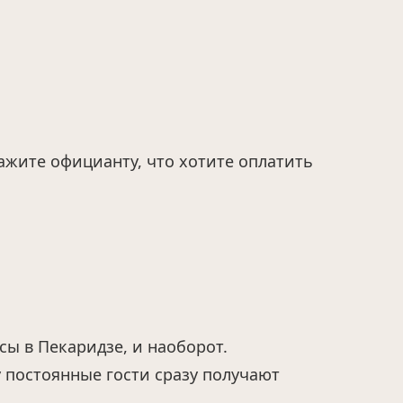
ажите официанту, что хотите оплатить
сы в Пекаридзе, и наоборот.
у постоянные гости сразу получают