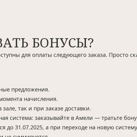
ВАТЬ БОНУСЫ?
тупны для оплаты следующего заказа. Просто ск
ные предложения.
 момента начисления.
зале, так и при заказе доставки.
ая система: заказывайте в Амели — тратьте бону
я до 31.07.2025, а при переходе на новую систем
ми не суммируется.