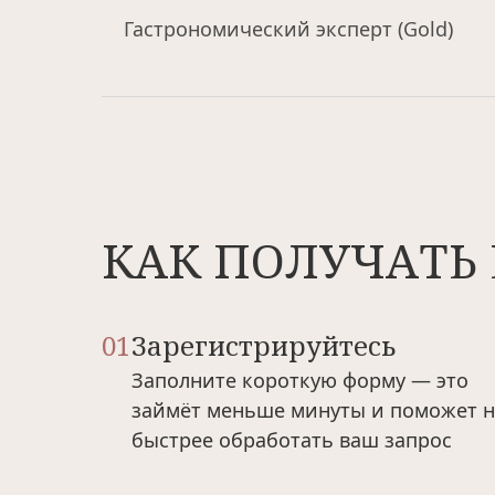
Гастрономический эксперт (Gold)
КАК ПОЛУЧАТЬ
01
Зарегистрируйтесь
Заполните короткую форму — это
займёт меньше минуты и поможет 
быстрее обработать ваш запрос