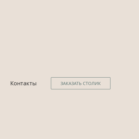
Контакты
ЗАКАЗАТЬ СТОЛИК
Контакты
ЗАКАЗАТЬ СТОЛИК