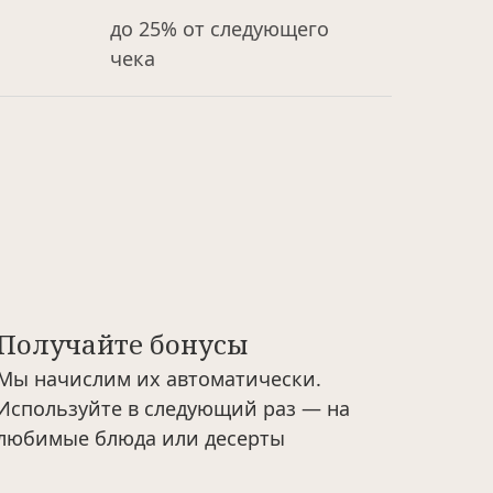
до 25% от следующего
чека
Получайте бонусы
Мы начислим их автоматически.
Используйте в следующий раз — на
любимые блюда или десерты