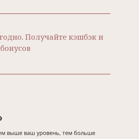
ыгодно. Получайте кэшбэк и
 бонусов
?
тем выше ваш уровень, тем больше