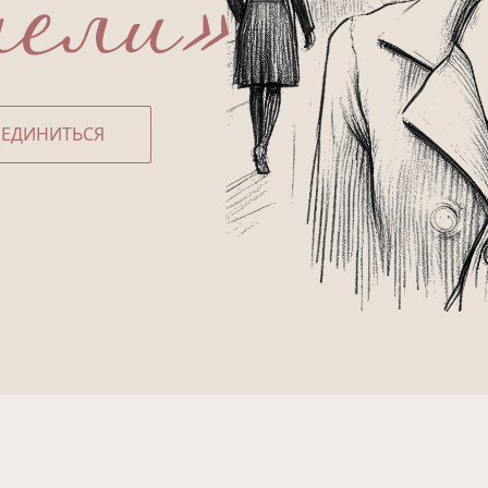
ЕДИНИТЬСЯ