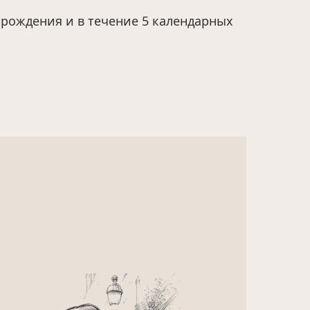
рождения и в течение 5 календарных